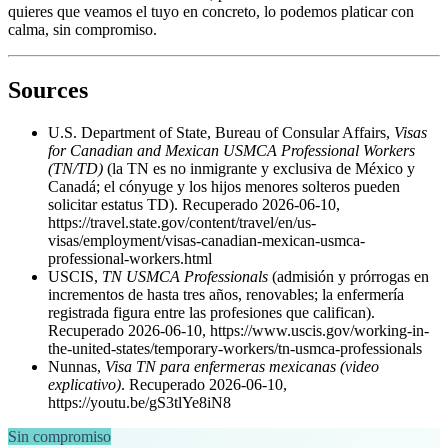
quieres que veamos el tuyo en concreto, lo podemos platicar con
calma, sin compromiso.
Sources
U.S. Department of State, Bureau of Consular Affairs,
Visas
for Canadian and Mexican USMCA Professional Workers
(TN/TD)
(la TN es no inmigrante y exclusiva de México y
Canadá; el cónyuge y los hijos menores solteros pueden
solicitar estatus TD). Recuperado 2026-06-10,
https://travel.state.gov/content/travel/en/us-
visas/employment/visas-canadian-mexican-usmca-
professional-workers.html
USCIS,
TN USMCA Professionals
(admisión y prórrogas en
incrementos de hasta tres años, renovables; la enfermería
registrada figura entre las profesiones que califican).
Recuperado 2026-06-10, https://www.uscis.gov/working-in-
the-united-states/temporary-workers/tn-usmca-professionals
Nunnas,
Visa TN para enfermeras mexicanas (video
explicativo)
. Recuperado 2026-06-10,
https://youtu.be/gS3tlYe8iN8
Sin compromiso